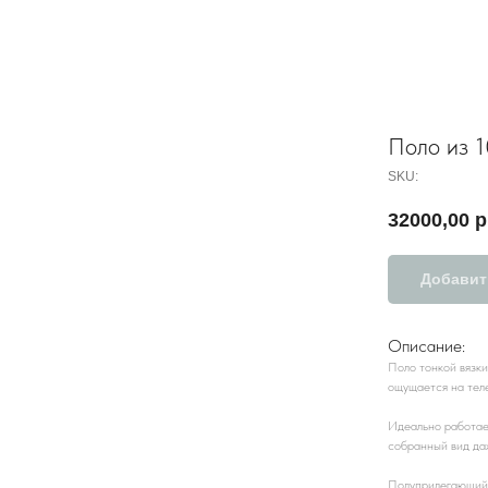
Поло из 1
SKU:
32000,00
р
Добавит
Описание:
Поло тонкой вязк
ощущается на теле
Идеально работает
собранный вид даж
Полуприлегающий к