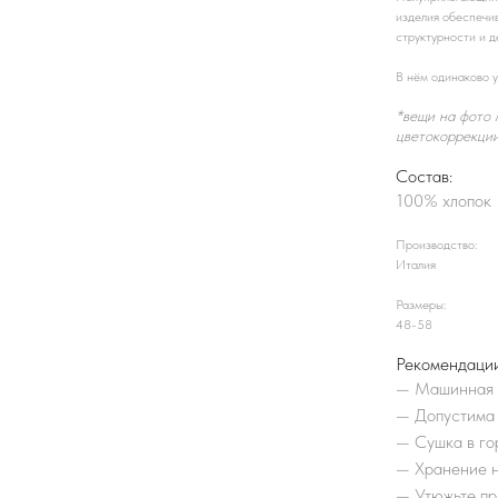
изделия обеспечив
структурности и д
В нём одинаково у
*вещи на фото 
цветокоррекци
Состав:
100% хлопок
Производство:
Италия
Размеры:
48-58
Рекомендации
—
Машинная с
—
Допустима 
—
Сушка в го
—
Хранение н
—
Утюжьте пр