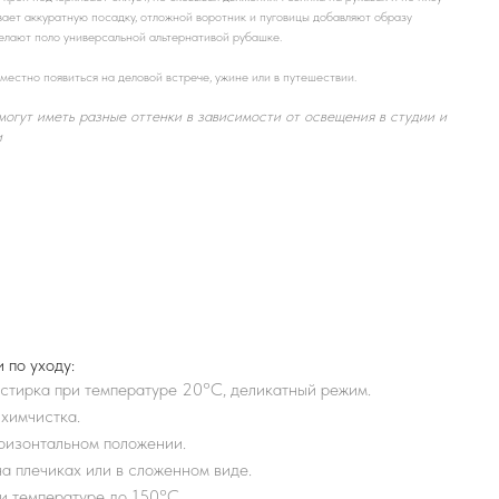
ает аккуратную посадку, отложной воротник и пуговицы добавляют образу
елают поло универсальной альтернативой рубашке.
местно появиться на деловой встрече, ужине или в путешествии.
могут иметь разные оттенки в зависимости от освещения в студии и
и
 по уходу:
тирка при температуре 20°С, деликатный режим.
химчистка.
ризонтальном положении.
а плечиках или в сложенном виде.
и температуре до 150°С.