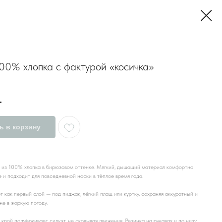
00% хлопка с фактурой «косичка»
.
ь в корзину
и из 100% хлопка в бирюзовом оттенке. Мягкий, дышащий материал комфортно
 и подходит для повседневной носки в тёплое время года.
 как первый слой — под пиджак, лёгкий плащ или куртку, сохраняя аккуратный и
е в жаркую погоду.
рой подчёркивает силуэт, не сковывая движения. Резинка на рукавах и по низу