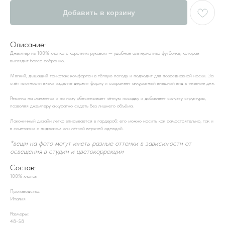
Добавить в корзину
Описание:
Джемпер из 100% хлопка с коротким рукавом — удобная альтернатива футболке, которая
выглядит более собранно.
Мягкий, дышащий трикотаж комфортен в тёплую погоду и подходит для повседневной носки. За
счёт плотности вязки изделие держит форму и сохраняет аккуратный внешний вид в течение дня.
Резинка на манжетах и по низу обеспечивает чёткую посадку и добавляет силуэту структуры,
позволяя джемперу аккуратно сидеть без лишнего объёма.
Лаконичный дизайн легко вписывается в гардероб: его можно носить как самостоятельно, так и
в сочетании с пиджаком или лёгкой верхней одеждой.
*вещи на фото могут иметь разные оттенки в зависимости от
освещения в студии и цветокоррекции
Состав:
100% хлопок
Производство:
Италия
Размеры:
48-58