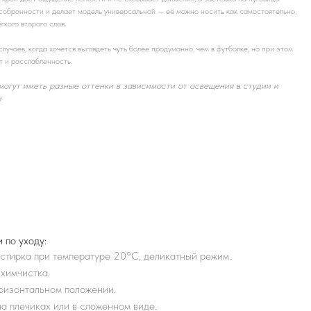
собранности и делает модель универсальной — её можно носить как самостоятельно,
ёгкого второго слоя.
случаев, когда хочется выглядеть чуть более продуманно, чем в футболке, но при этом
т и расслабленность.
могут иметь разные оттенки в зависимости от освещения в студии и
и
 по уходу:
тирка при температуре 20°С, деликатный режим.
химчистка.
ризонтальном положении.
а плечиках или в сложенном виде.