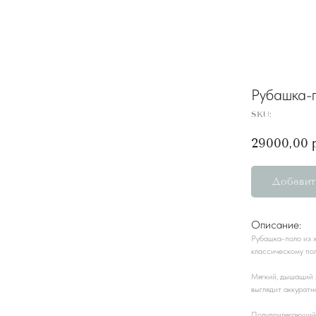
Рубашка-
SKU:
29000,00
Добавит
Описание:
Рубашка-поло из х
классическому пол
Мягкий, дышащий х
выглядит аккуратн
Полуприлегающий 