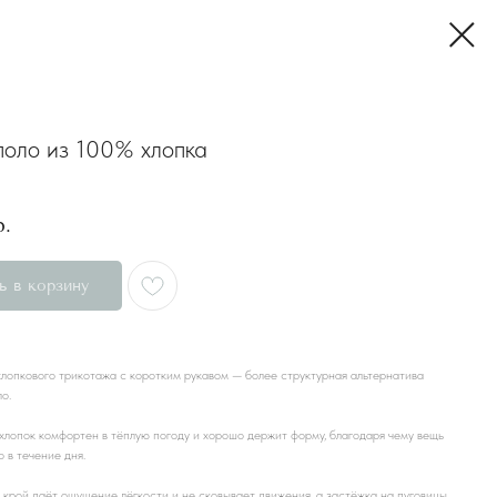
поло из 100% хлопка
р.
ь в корзину
лопкового трикотажа с коротким рукавом — более структурная альтернатива
о.
лопок комфортен в тёплую погоду и хорошо держит форму, благодаря чему вещь
о в течение дня.
крой даёт ощущение лёгкости и не сковывает движения, а застёжка на пуговицы