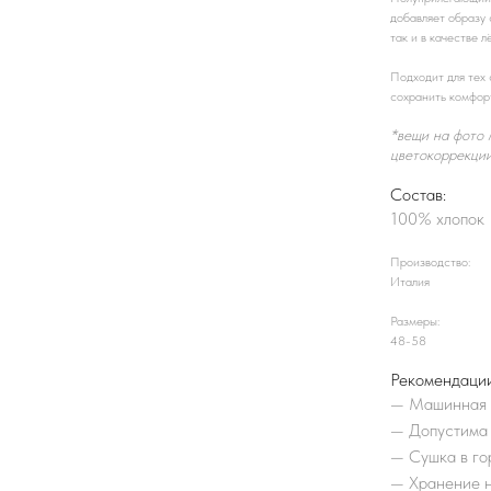
добавляет образу 
так и в качестве л
Подходит для тех 
сохранить комфор
*вещи на фото 
цветокоррекци
Состав:
100% хлопок
Производство:
Италия
Размеры:
48-58
Рекомендации
—
Машинная с
—
Допустима 
—
Сушка в го
—
Хранение н