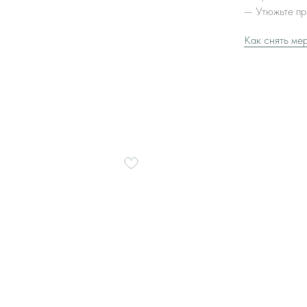
—
Утюжьте пр
Как снять ме